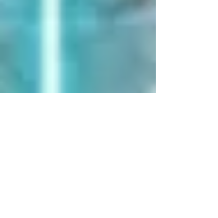
Mais Saúde
9 de mai. de 2023
2 min de leitura
Cirurgia de Catarata, é
simples?
A cirurgia de catarata é considerada simples por
ter anestesia local e não geral, ser rápida, não
precisar de internação, ou seja, o paciente, chega