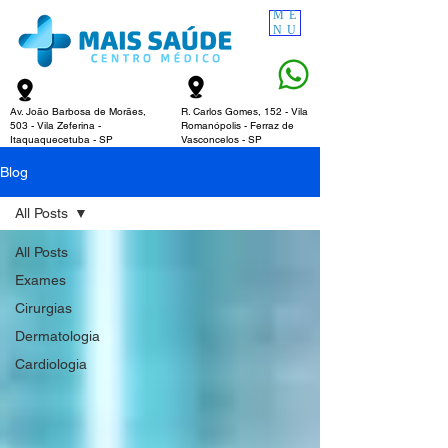
ME
NU
Av. João Barbosa de Morães,
R. Carlos Gomes, 152 - Vila
503 - Vila Zeferina -
Romanópolis - Ferraz de
Itaquaquecetuba - SP​
Vasconcelos - SP​
Blog
All Posts
All Posts
Exames
Cirurgias
Dermatologia
Cardiologia