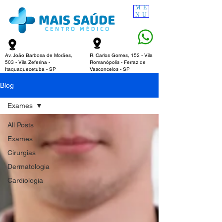
ME
NU
Av. João Barbosa de Morães,
R. Carlos Gomes, 152 - Vila
503 - Vila Zeferina -
Romanópolis - Ferraz de
Itaquaquecetuba - SP​
Vasconcelos - SP​
Blog
Exames
All Posts
Exames
Cirurgias
Dermatologia
Cardiologia