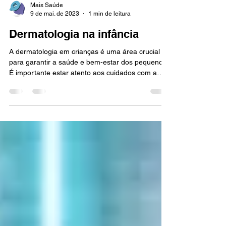
Mais Saúde
9 de mai. de 2023
1 min de leitura
Dermatologia na infância
A dermatologia em crianças é uma área crucial
para garantir a saúde e bem-estar dos pequenos.
É importante estar atento aos cuidados com a
pele dos bebês e crianças, pois problemas
dermatológicos podem afetar tanto a estética
quanto a saúde das crianças. Uma das principais
preocupações dos pais é com as assaduras, que
podem ser evitadas com medidas simples como
trocar as fraldas com frequência e aplicar
pomadas específicas. Além disso, é importante
manter a pele hidratada e p