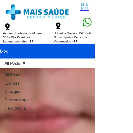
ME
NU
Av. João Barbosa de Morães,
R. Carlos Gomes, 152 - Vila
503 - Vila Zeferina -
Romanópolis - Ferraz de
Itaquaquecetuba - SP​
Vasconcelos - SP​
Blog
All Posts
All Posts
Exames
Cirurgias
Dermatologia
Cardiologia